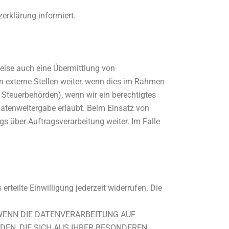
erklärung informiert.
weise auch eine Übermittlung von
 externe Stellen weiter, wenn dies im Rahmen
an Steuerbehörden), wenn wir ein berechtigtes
Datenweitergabe erlaubt. Beim Einsatz von
s über Auftragsverarbeitung weiter. Im Falle
rteilte Einwilligung jederzeit widerrufen. Die
VO) WENN DIE DATENVERARBEITUNG AUF
NDEN, DIE SICH AUS IHRER BESONDEREN