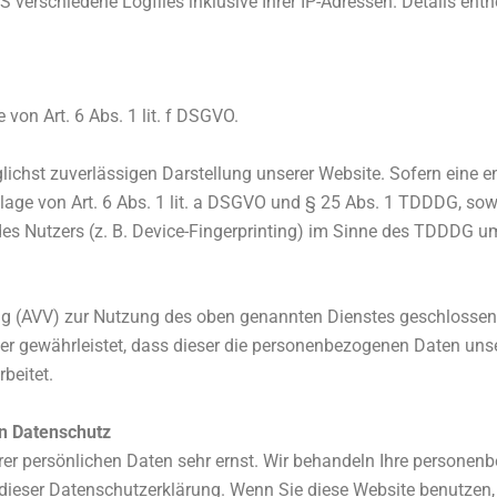
 verschiedene Logfiles inklusive Ihrer IP-Adressen. Details ent
on Art. 6 Abs. 1 lit. f DSGVO.
glichst zuverlässigen Darstellung unserer Website. Sofern eine 
dlage von Art. 6 Abs. 1 lit. a DSGVO und § 25 Abs. 1 TDDDG, sow
s Nutzers (z. B. Device-Fingerprinting) im Sinne des TDDDG umfa
ng (AVV) zur Nutzung des oben genannten Dienstes geschlossen.
der gewährleistet, dass dieser die personenbezogenen Daten un
beitet.
en Datenschutz
hrer persönlichen Daten sehr ernst. Wir behandeln Ihre persone
 dieser Datenschutzerklärung. Wenn Sie diese Website benutze