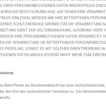
G IHRER PERSONENBEZOGENEN DATEN WIDERSPRUCH EINZULE
JEWEILIGE RECHTSGRUNDLAGE, AUF DENEN EINE VERARBEIT
PRUCH EINLEGEN, WERDEN WIR IHRE BETROFFENEN PERSO
INGENDE SCHUTZWÜRDIGE GRÜNDE FÜR DIE VERARBEITUNG NA
ARBEITUNG DIENT DER GELTENDMACHUNG, AUSÜBUNG ODER
. WERDEN IHRE PERSONENBEZOGENEN DATEN VERARBEITET, 
EGEN DIE VERARBEITUNG SIE BETREFFENDER PERSONENBEZ
AS PROFILING, SOWEIT ES MIT SOLCHER DIREKTWERBUNG IN
ZOGENEN DATEN ANSCHLIESSEND NICHT MEHR ZUM ZWECK
sbehörde
n Betroffenen ein Beschwerderecht bei einer Aufsichtsbehörde, 
 oder des Orts des mutmaßlichen Verstoßes zu. Das Beschwerder
ehelfe.