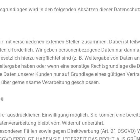
htsgrundlagen wird in den folgenden Absätzen dieser Datenschutz
ir mit verschiedenen externen Stellen zusammen. Dabei ist teil
en erforderlich. Wir geben personenbezogene Daten nur dann an
 gesetzlich hierzu verpflichtet sind (z. B. Weitergabe von Daten 
 Weitergabe haben oder wenn eine sonstige Rechtsgrundlage die 
 Daten unserer Kunden nur auf Grundlage eines gültigen Vertrag
g über gemeinsame Verarbeitung geschlossen.
ng
er ausdrücklichen Einwilligung möglich. Sie können eine bereits e
atenverarbeitung bleibt vom Widerruf unberührt.
 besonderen Fällen sowie gegen Direktwerbung (Art. 21 DSG
 DSGVO ERFOLGT, HABEN SIE JEDERZEIT DAS RECHT, AUS GRÜ