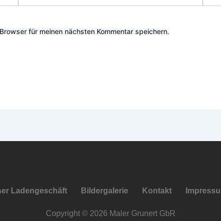
Mail-
Adresse*
Browser für meinen nächsten Kommentar speichern.
er Ladengeschäft
Bildergalerie
Kontakt
Impress
Copyright © 2026 Maler Grunert GbR